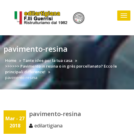
Skip
to
Tog
content
nav
pavimento-resina
Home
Tante idee per la tua casa
>>>>>> Pavimento in resina o in grès porcellanato? Ecco le
principali differenze!
pavimento-resina
pavimento-resina
Mar - 27
2018
edilartigiana