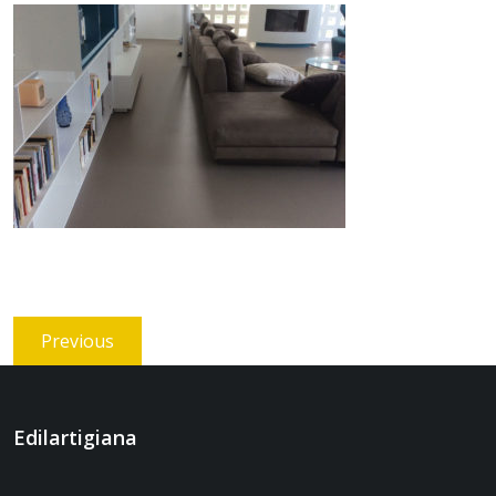
Navigazione
Previous
Previous
articoli
post:
Edilartigiana