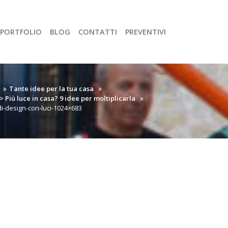
PORTFOLIO
BLOG
CONTATTI
PREVENTIVI
Tante idee per la tua casa
 Più luce in casa? 9 idee per moltiplicarla
di-design-con-luci-1024×683