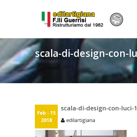
Skip
to
content
scala-di-design-con-l
scala-di-design-con-luci-
Feb - 15
2018
edilartigiana