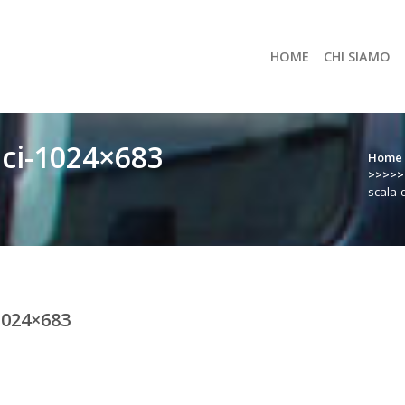
HOME
CHI SIAMO
uci-1024×683
Home
>>>>>>
scala-
1024×683