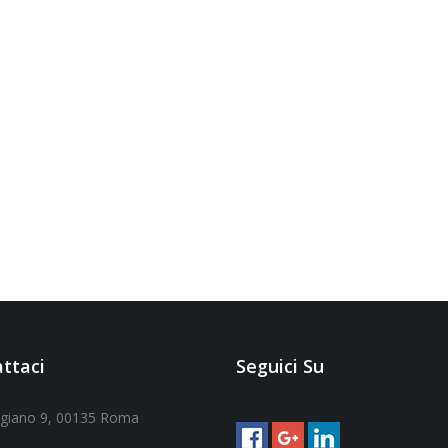
ttaci
Seguici Su
ggiano 9, 00135 Roma