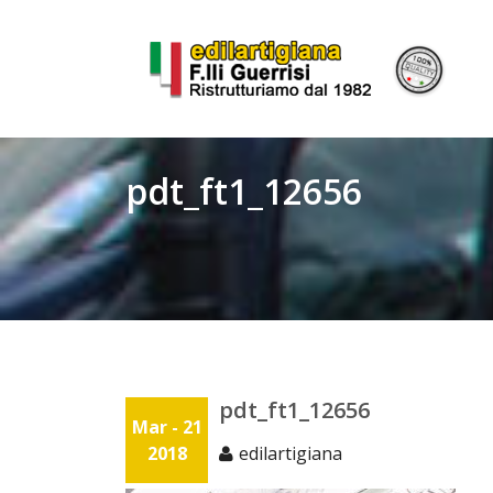
Skip
to
content
pdt_ft1_12656
pdt_ft1_12656
Mar - 21
2018
edilartigiana