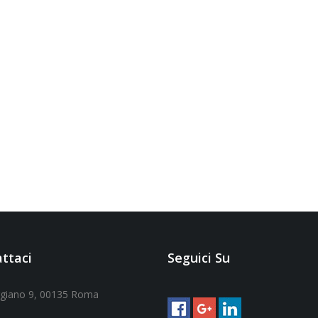
ttaci
Seguici Su
ggiano 9, 00135 Roma