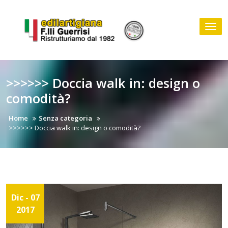
Skip
to
Tog
content
nav
>>>>>> Doccia walk in: design o
comodità?
Home
Senza categoria
>>>>>> Doccia walk in: design o comodità?
Dic - 07
2017