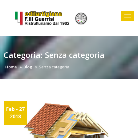
Skip
to
Tog
content
nav
Categoria:
Senza categoria
Home
Blog
Senza categoria
Feb
- 27
2018