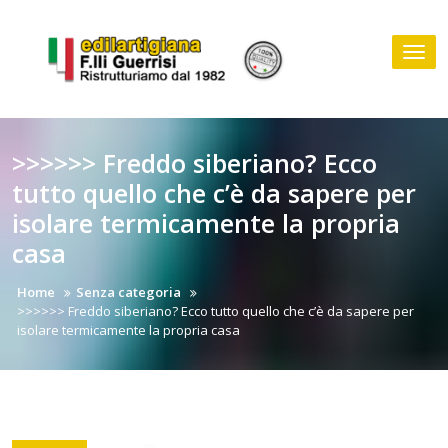
Skip
to
Tog
content
nav
>>>>>> Freddo siberiano? Ecco
tutto quello che c’è da sapere per
isolare termicamente la propria
casa
Home
Senza categoria
>>>>>> Freddo siberiano? Ecco tutto quello che c’è da sapere per
isolare termicamente la propria casa