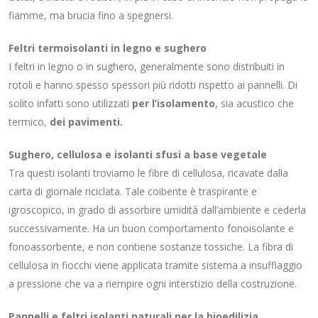
fiamme, ma brucia fino a spegnersi.
Feltri termoisolanti in legno e sughero
I feltri in legno o in sughero, generalmente sono distribuiti in
rotoli e hanno spesso spessori più ridotti rispetto ai pannelli. Di
solito infatti sono utilizzati
per l’isolamento
, sia acustico che
termico,
dei pavimenti.
Sughero, cellulosa e isolanti sfusi a base vegetale
Tra questi isolanti troviamo le fibre di cellulosa, ricavate dalla
carta di giornale riciclata. Tale coibente è traspirante e
igroscopico, in grado di assorbire umidità dall’ambiente e cederla
successivamente. Ha un buon comportamento fonoisolante e
fonoassorbente, e non contiene sostanze tossiche. La fibra di
cellulosa in fiocchi viene applicata tramite sistema a insufflaggio
a pressione che va a riempire ogni interstizio della costruzione.
Pannelli e feltri isolanti naturali per la bioedilizia