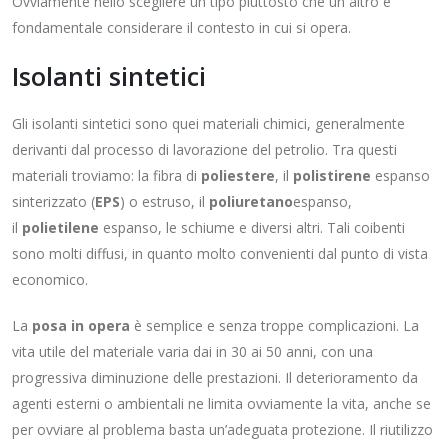
Ovviamente nello scegliere un tipo piuttosto che un altro è
fondamentale considerare il contesto in cui si opera.
Isolanti sintetici
Gli isolanti sintetici sono quei materiali chimici, generalmente
derivanti dal processo di lavorazione del petrolio. Tra questi
materiali troviamo: la fibra di
poliestere
, il
polistirene
espanso
sinterizzato (
EPS
) o estruso, il
poliuretano
espanso,
il
polietilene
espanso, le schiume e diversi altri. Tali coibenti
sono molti diffusi, in quanto molto convenienti dal punto di vista
economico.
La
posa in opera
è semplice e senza troppe complicazioni. La
vita utile del materiale varia dai in 30 ai 50 anni, con una
progressiva diminuzione delle prestazioni. Il deterioramento da
agenti esterni o ambientali ne limita ovviamente la vita, anche se
per ovviare al problema basta un’adeguata protezione. Il riutilizzo