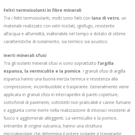
Feltri termoisolanti in fibre minerali
Tra i feltri termoisolanti, molti sono fatti con
lana di vetro
, un
materiale realizzato con vetri riciclati, ignifugo, resistente
all’acqua e all’umidità, inalterabile nel tempo e dotato di ottime
caratteristiche di isolamento, sia termico sia acustico.
Inerti minerali sfusi
Tra gli isolanti minerali sfusi vi sono soprattutto
l’argilla
espansa, la vermiculite e la pomice
. I granuli sfusi di argilla
espansa hanno una buona inerzia termica e resistenza alla
compressione, incombustibile e traspirante. Generalmente viene
applicata in granuli sfusi in intercapedini di pareti coperture,
sottofondi di pavimenti, sottotetti non praticabili e canne fumarie
e aggiunta come inerte nella realizzazione di intonaci resistenti al
fuoco e agglomerati alleggeriti. La vermiculite e la pomice,
entrambe di origine vulcanica, hanno una struttura
microalveolare che determina il potere isolante e traspirante.