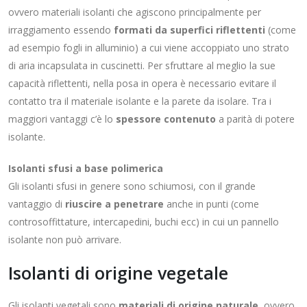
ovvero materiali isolanti che agiscono principalmente per
irraggiamento essendo
formati da superfici riflettenti
(come
ad esempio fogli in alluminio) a cui viene accoppiato uno strato
di aria incapsulata in cuscinetti. Per sfruttare al meglio la sue
capacità riflettenti, nella posa in opera è necessario evitare il
contatto tra il materiale isolante e la parete da isolare. Tra i
maggiori vantaggi c’è lo
spessore contenuto
a parità di potere
isolante.
Isolanti sfusi a base polimerica
Gli isolanti sfusi in genere sono schiumosi, con il grande
vantaggio di
riuscire a penetrare
anche in punti (come
controsoffittature, intercapedini, buchi ecc) in cui un pannello
isolante non può arrivare.
Isolanti di origine vegetale
Gli isolanti vegetali sono
materiali di origine naturale
, ovvero