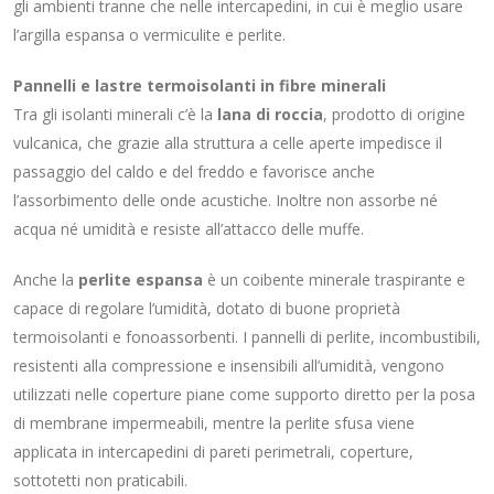
gli ambienti tranne che nelle intercapedini, in cui è meglio usare
l’argilla espansa o vermiculite e perlite.
Pannelli e lastre termoisolanti in fibre minerali
Tra gli isolanti minerali c’è la
lana di roccia
, prodotto di origine
vulcanica, che grazie alla struttura a celle aperte impedisce il
passaggio del caldo e del freddo e favorisce anche
l’assorbimento delle onde acustiche. Inoltre non assorbe né
acqua né umidità e resiste all’attacco delle muffe.
Anche la
perlite espansa
è un coibente minerale traspirante e
capace di regolare l’umidità, dotato di buone proprietà
termoisolanti e fonoassorbenti. I pannelli di perlite, incombustibili,
resistenti alla compressione e insensibili all’umidità, vengono
utilizzati nelle coperture piane come supporto diretto per la posa
di membrane impermeabili, mentre la perlite sfusa viene
applicata in intercapedini di pareti perimetrali, coperture,
sottotetti non praticabili.